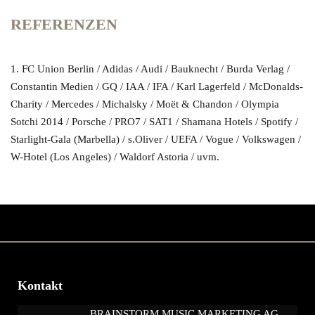
REFERENZEN
1. FC Union Berlin / Adidas / Audi / Bauknecht / Burda Verlag /
Constantin Medien / GQ /
IAA
/
IFA
/ Karl Lagerfeld / McDonalds-
Charity / Mercedes / Michalsky / Moët & Chandon / Olympia
Sotchi 2014 / Porsche / PRO7 / SAT1 / Shamana Hotels / Spotify /
Starlight-Gala (Marbella) / s.Oliver /
UEFA
/ Vogue / Volkswagen /
W-Hotel (Los Angeles) / Waldorf Astoria / uvm.
Kontakt
BRAINSTORM MUSIC MARKETING AG